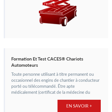
Formation Et Test CACES® Chariots
Automoteurs
Toute personne utilisant à titre permanent ou
occasionnel des engins de chantier à conducteur
porté ou télécommandé. Être apte
médicalement (certificat de la médecine du
travail pour les salariés, aptitude visuelle,
auditive et psychotechnique pour exercer la
EN SAVOIR +
profession...