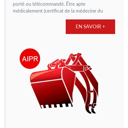
porté ou télécommandé. Être apte
médicalement (certificat de la médecine du
travail pour les salariés, aptitude visuelle,
auditive et psychotechnique pour exercer la
EN SAVOIR +
profession) et être âgé d’au moins 18 ans...