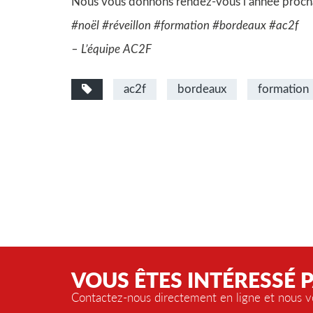
Nous vous donnons rendez-vous l’année proch
#noël #réveillon #formation #bordeaux #ac2f
– L’équipe AC2F
ac2f
bordeaux
formation
VOUS ÊTES INTÉRESSÉ 
Contactez-nous directement en ligne et nous vo