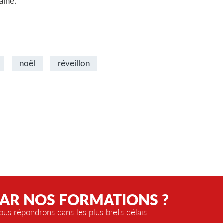
aine.
noël
réveillon
PAR NOS FORMATIONS ?
us répondrons dans les plus brefs délais