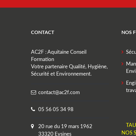
CONTACT
NOS 
AC2F : Aquitaine Conseil
Sécu
Formation
Man
Votre partenaire Qualité, Hygiène,
Env
Sécurité et Environnement.
Engi
trava
contact@ac2f.com
05 56 05 34 98
TAU
20 rue du 19 mars 1962
NOS S
33320 Eysines