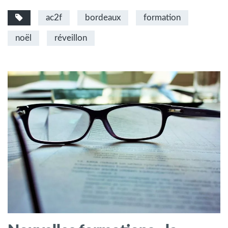
ac2f
bordeaux
formation
noël
réveillon